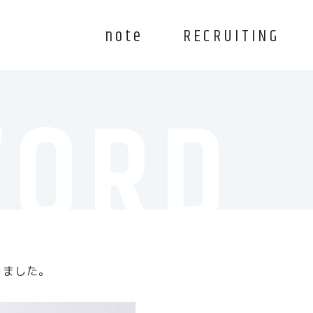
note
RECRUITING
WORD
りました。