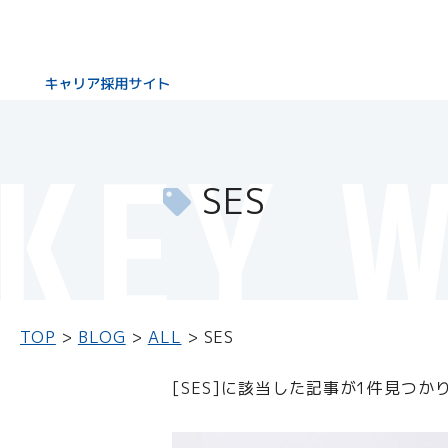
KEY 
SES
TOP
BLOG
ALL
SES
[SES]に該当した記事が1件見つか