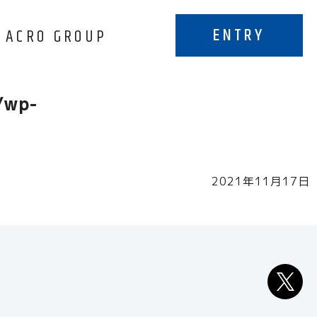
ENTRY
ACRO GROUP
rocareer/archive.php
on line
8
/wp-
2021年11月17日