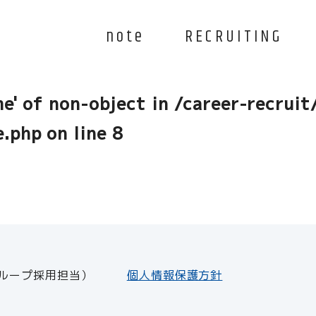
note
RECRUITING
reer-recruit/wp-content/themes/ac
me' of non-object in
/career-recruit
e.php
on line
8
ループ採用担当）
個人情報保護方針